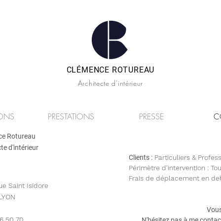
CLÉMENCE ROTUREAU
Architecte d'intérieur
IONS
PRESTATIONS
PRESSE
C
ce Rotureau
te d'intérieur
Clients :
Particuliers & Profes
Périmètre d'intervention : To
Frais de déplacement en deh
ue Saint Isidore
LYON
Vous
6 50 70
N'hésitez pas à me contact