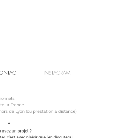
ONTACT
INSTAGRAM
sionnels
ute la France
ors de Lyon (ou prestation à distance)
 avez un projet ?
er, c
'est avec plaisir que j'en discuterai