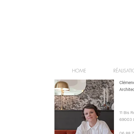
HOME
RÉALISAT
Clémen
Architec
11 Bis R
69003 
06 88 7