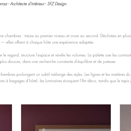
raz - Architecte d'intérieur - SFZ Design.
atre chambres : treize au premier niveau et onze au second. Déclinées en plu
ge — elles offrent à chaque hôte une expérience adaptée.
e le regard, structure l’espace et révèle les volumes. La palette ose les contra
és plus douces, dans une recherche constante d’équilibre et de justesse.
ambres prolongent un subtil mélange des styles. Les lignes et les matières du 
iots à bagages d’hôtel, les luminaires évoquent l’Art déco, tandis que le tapis