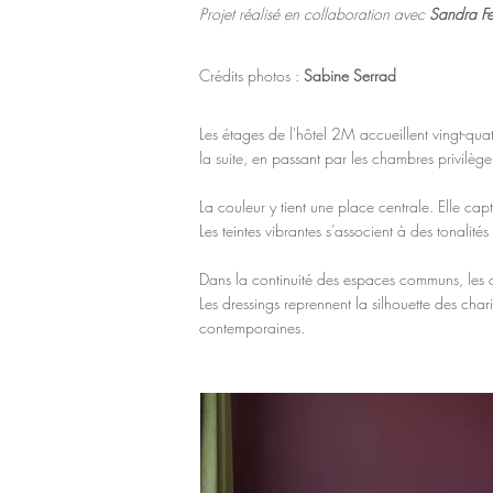
Projet réalisé en collaboration avec
Sandra Fer
Crédits photos :
Sabine Serrad
Les étages de l'hôtel 2M accueillent vingt-qu
la suite, en passant par les chambres privilè
La couleur y tient une place centrale. Elle capt
Les teintes vibrantes s’associent à des tonalit
Dans la continuité des espaces communs, les ch
Les dressings reprennent la silhouette des char
contemporaines.