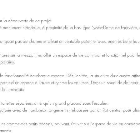
ur la découverte de ce projet.
monument historique, à proximité de la basilique Notre-Dame de Fourvière, c
nquait pas de charme et offrait un véritable potentiel avec une très belle hau
es sur la mezzanine, offrir un espace de vie convivial et fonctionnel pour les
mporains.
fonctionnalité de chaque espace. Dès l’entrée, la structure du claustra attire l
upants d’un espace à l’autre et rythme les volumes. Dans un souci de douceur
 la luminosité.
toilettes séparées, ainsi qu’un grand placard sous l’escalier.
quipée avec de nombreux rangements, rehaussée par un îlot central pour plus 
ues comme des petits cocons, pouvant s’ouvrir sur l’espace de vie en contreb
ements.