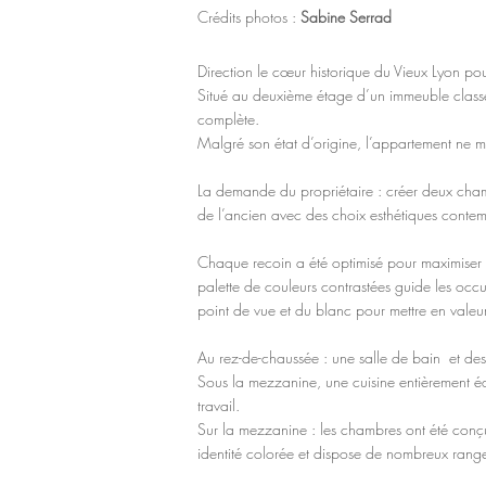
Crédits photos :
Sabine Serrad
Direction le cœur historique du Vieux Lyon po
Situé au deuxième étage d’un immeuble classé 
complète.
Malgré son état d’origine, l’appartement ne ma
La demande du propriétaire : créer deux chambr
de l’ancien avec des choix esthétiques conte
Chaque recoin a été optimisé pour maximiser la 
palette de couleurs contrastées guide les occ
point de vue et du blanc pour mettre en valeur
Au rez-de-chaussée : une salle de bain et des 
Sous la mezzanine, une cuisine entièrement é
travail.
Sur la mezzanine : les chambres ont été conç
identité colorée et dispose de nombreux rang